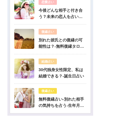
恋愛占い
今後どんな相手と付き合
う？未来の恋人を占いま
す-無料生年月日占い
復縁占い
別れた彼氏との復縁の可
能性は？-無料復縁タロッ
ト占い
結婚占い
30代独身女性限定、私は
結婚できる？-誕生日占い
復縁占い
無料復縁占い-別れた相手
の気持ちを占う-生年月日
占い