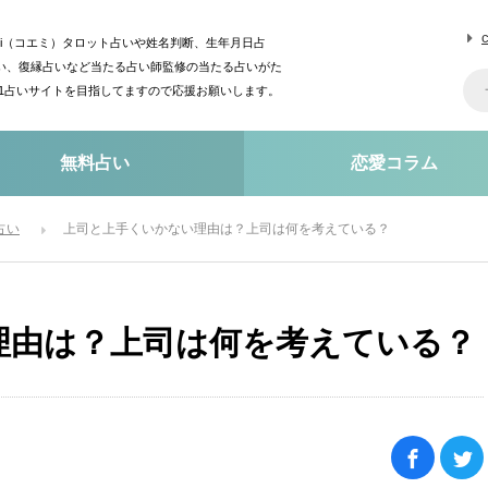
mi（コエミ）タロット占いや姓名判断、生年月日占
い、復縁占いなど当たる占い師監修の当たる占いがた
o1占いサイトを目指してますので応援お願いします。
無料占い
恋愛コラム
占い
上司と上手くいかない理由は？上司は何を考えている？
理由は？上司は何を考えている？