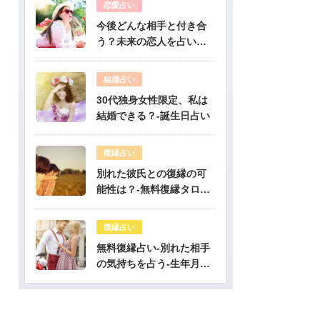
恋愛占い
今後どんな相手と付き合
う？未来の恋人を占いま
す-無料生年月日占い
結婚占い
30代独身女性限定、私は
結婚できる？-誕生日占い
復縁占い
別れた彼氏との復縁の可
能性は？-無料復縁タロッ
ト占い
復縁占い
無料復縁占い-別れた相手
の気持ちを占う-生年月日
占い