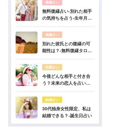
復縁占い
無料復縁占い-別れた相手
の気持ちを占う-生年月日
占い
復縁占い
別れた彼氏との復縁の可
能性は？-無料復縁タロッ
ト占い
恋愛占い
今後どんな相手と付き合
う？未来の恋人を占いま
す-無料生年月日占い
結婚占い
30代独身女性限定、私は
結婚できる？-誕生日占い