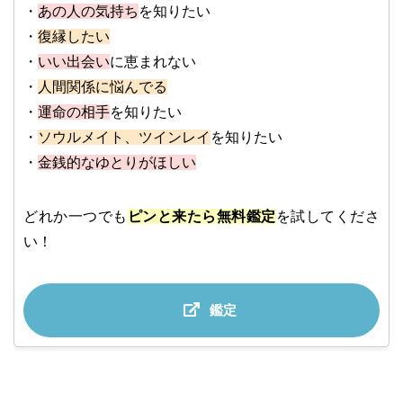
・
あの人の気持ち
を知りたい
・
復縁したい
・
いい出会い
に恵まれない
・
人間関係に悩んでる
・
運命の相手
を知りたい
・
ソウルメイト、ツインレイ
を知りたい
・
金銭的なゆとりがほしい
どれか一つでも
ピンと来たら無料鑑定
を試してくださ
い！
鑑定