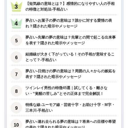
【短気線の意味とは？】感情的になりやすい人の手相
の特徴と対処法-手相占い
夢占い-お菓子の夢の意味は？誰かに対する愛情の表
れ？隠された暗示やメッセージ
夢占い-先輩の夢の意味は？先輩との間で起こる出来事
を表す？隠された暗示やメッセージ
結婚線が大きく下がっている！その手相が意味するこ
とって？-手相占い
夢占い-日焼けの夢の意味は？周囲の人々からの嫉妬を
表す？隠された暗示やメッセージ
ツインレイ男性の特徴45選｜試してくる・離さな
い・“覚醒の苦しみ”とその正体まで完全解説！
特殊な線-ユーモア線・芸術十字・お助け十字・M字・
三本川-手相占い
夢占い-連れ去られる夢の意味は？将来への目標や希望
の表れ？隠された暗示やメッセージ