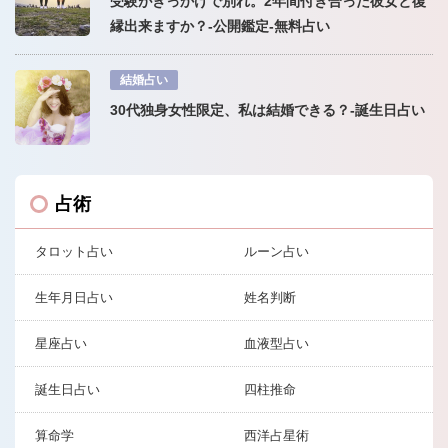
受験がきっかけで別れ。2年間付き合った彼女と復
縁出来ますか？-公開鑑定-無料占い
結婚占い
30代独身女性限定、私は結婚できる？-誕生日占い
占術
タロット占い
ルーン占い
生年月日占い
姓名判断
星座占い
血液型占い
誕生日占い
四柱推命
算命学
西洋占星術