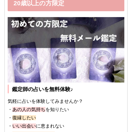
20歳以上の方限定
鑑定師の占いを無料体験♪
気軽に占いを体験してみませんか？
・
あの人の気持ち
を知りたい
・
復縁したい
・
いい出会い
に恵まれない