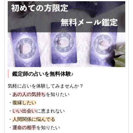
鑑定師の占いを無料体験♪
気軽に占いを体験してみませんか？
・
あの人の気持ち
を知りたい
・
復縁したい
・
いい出会い
に恵まれない
・
人間関係に悩んでる
・
運命の相手
を知りたい