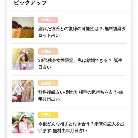
ピックアップ
復縁占い
別れた彼氏との復縁の可能性は？-無料復縁タ
ロット占い
結婚占い
30代独身女性限定、私は結婚できる？-誕生
日占い
復縁占い
無料復縁占い-別れた相手の気持ちを占う-生
年月日占い
恋愛占い
今後どんな相手と付き合う？未来の恋人を占
います-無料生年月日占い