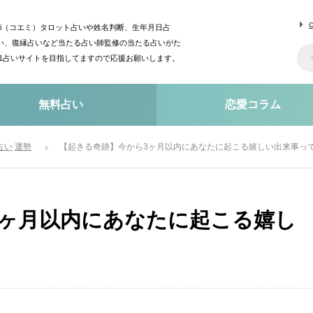
mi（コエミ）タロット占いや姓名判断、生年月日占
い、復縁占いなど当たる占い師監修の当たる占いがた
o1占いサイトを目指してますので応援お願いします。
無料占い
恋愛コラム
占い
運勢
【起きる奇跡】今から3ヶ月以内にあなたに起こる嬉しい出来事っ
3ヶ月以内にあなたに起こる嬉し