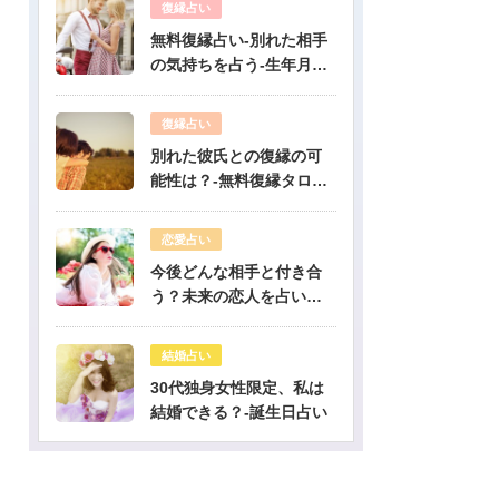
復縁占い
無料復縁占い-別れた相手
の気持ちを占う-生年月日
占い
復縁占い
別れた彼氏との復縁の可
能性は？-無料復縁タロッ
ト占い
恋愛占い
今後どんな相手と付き合
う？未来の恋人を占いま
す-無料生年月日占い
結婚占い
30代独身女性限定、私は
結婚できる？-誕生日占い