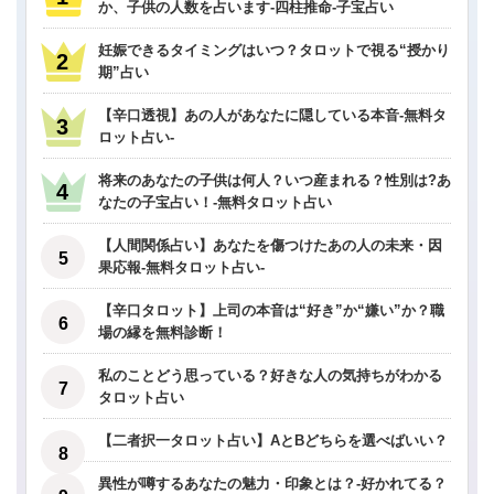
か、子供の人数を占います-四柱推命-子宝占い
妊娠できるタイミングはいつ？タロットで視る“授かり
期”占い
【辛口透視】あの人があなたに隠している本音-無料タ
ロット占い-
将来のあなたの子供は何人？いつ産まれる？性別は?あ
なたの子宝占い！-無料タロット占い
【人間関係占い】あなたを傷つけたあの人の未来・因
果応報-無料タロット占い-
【辛口タロット】上司の本音は“好き”か“嫌い”か？職
場の縁を無料診断！
私のことどう思っている？好きな人の気持ちがわかる
タロット占い
【二者択一タロット占い】AとBどちらを選べばいい？
異性が噂するあなたの魅力・印象とは？-好かれてる？