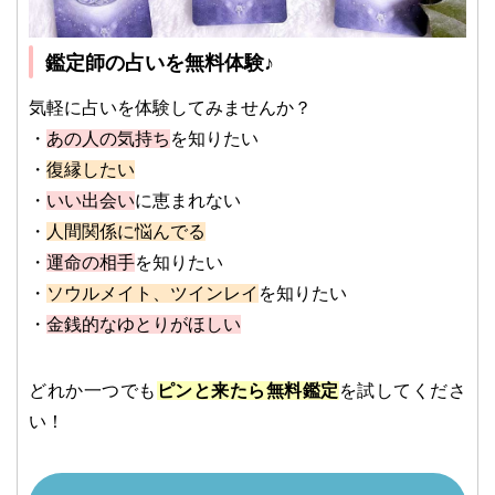
鑑定師の占いを無料体験♪
気軽に占いを体験してみませんか？
・
あの人の気持ち
を知りたい
・
復縁したい
・
いい出会い
に恵まれない
・
人間関係に悩んでる
・
運命の相手
を知りたい
・
ソウルメイト、ツインレイ
を知りたい
・
金銭的なゆとりがほしい
どれか一つでも
ピンと来たら無料鑑定
を試してくださ
い！