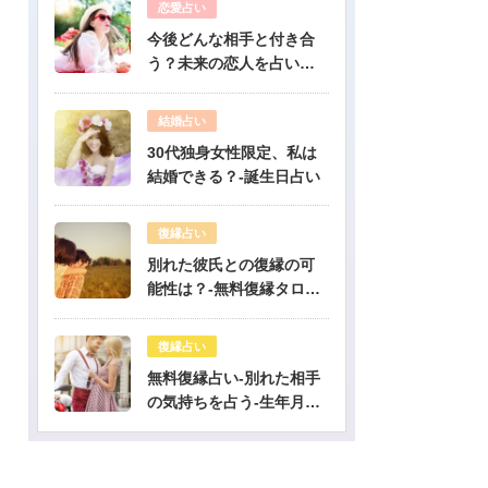
恋愛占い
今後どんな相手と付き合
う？未来の恋人を占いま
す-無料生年月日占い
結婚占い
30代独身女性限定、私は
結婚できる？-誕生日占い
復縁占い
別れた彼氏との復縁の可
能性は？-無料復縁タロッ
ト占い
復縁占い
無料復縁占い-別れた相手
の気持ちを占う-生年月日
占い