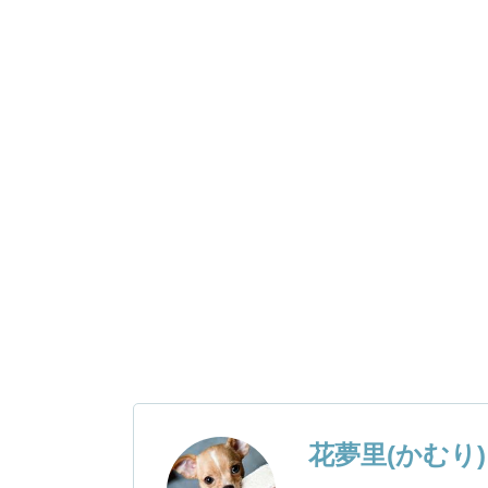
花夢里(かむり)