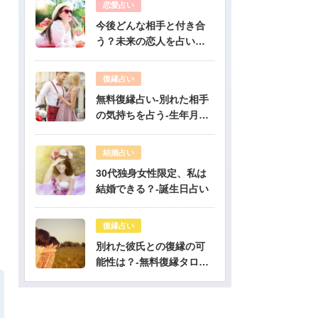
恋愛占い
今後どんな相手と付き合
う？未来の恋人を占いま
す-無料生年月日占い
復縁占い
無料復縁占い-別れた相手
の気持ちを占う-生年月日
占い
結婚占い
30代独身女性限定、私は
結婚できる？-誕生日占い
復縁占い
別れた彼氏との復縁の可
能性は？-無料復縁タロッ
ト占い