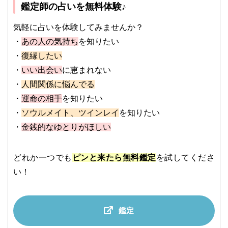
鑑定師の占いを無料体験♪
気軽に占いを体験してみませんか？
・
あの人の気持ち
を知りたい
・
復縁したい
・
いい出会い
に恵まれない
・
人間関係に悩んでる
・
運命の相手
を知りたい
・
ソウルメイト、ツインレイ
を知りたい
・
金銭的なゆとりがほしい
どれか一つでも
ピンと来たら無料鑑定
を試してくださ
い！
鑑定