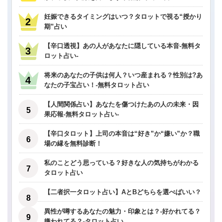
妊娠できるタイミングはいつ？タロットで視る“授かり
期”占い
【辛口透視】あの人があなたに隠している本音-無料タ
ロット占い-
将来のあなたの子供は何人？いつ産まれる？性別は?あ
なたの子宝占い！-無料タロット占い
【人間関係占い】あなたを傷つけたあの人の未来・因
果応報-無料タロット占い-
【辛口タロット】上司の本音は“好き”か“嫌い”か？職
場の縁を無料診断！
私のことどう思っている？好きな人の気持ちがわかる
タロット占い
【二者択一タロット占い】AとBどちらを選べばいい？
異性が噂するあなたの魅力・印象とは？-好かれてる？
嫌われてる？-タロット占い