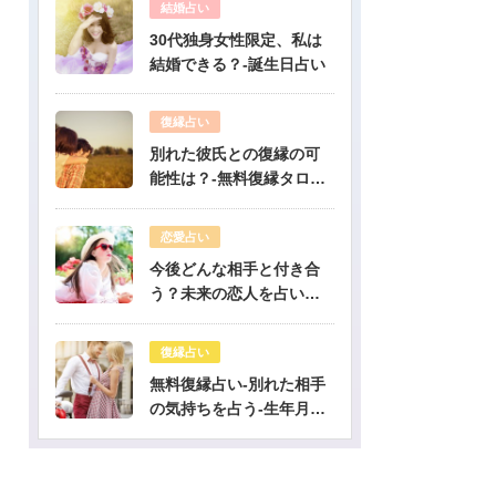
結婚占い
30代独身女性限定、私は
結婚できる？-誕生日占い
復縁占い
別れた彼氏との復縁の可
能性は？-無料復縁タロッ
ト占い
恋愛占い
今後どんな相手と付き合
う？未来の恋人を占いま
す-無料生年月日占い
復縁占い
無料復縁占い-別れた相手
の気持ちを占う-生年月日
占い