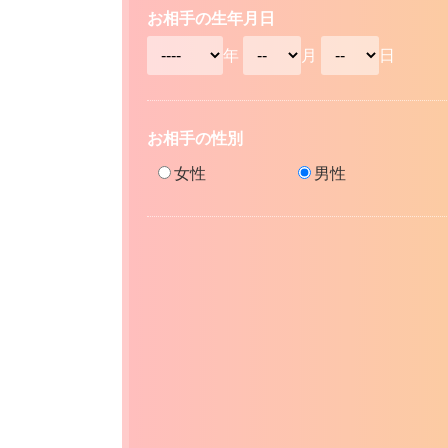
お相手の生年月日
年
月
日
お相手の性別
女性
男性