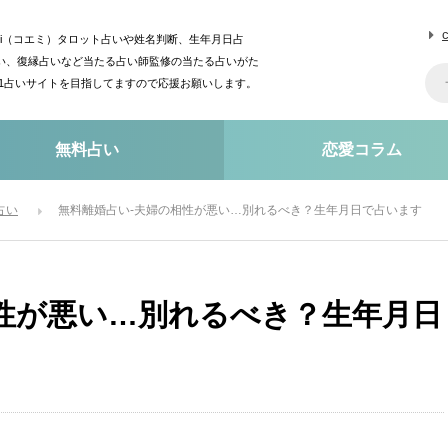
mi（コエミ）タロット占いや姓名判断、生年月日占
い、復縁占いなど当たる占い師監修の当たる占いがた
o1占いサイトを目指してますので応援お願いします。
無料占い
恋愛コラム
占い
無料離婚占い-夫婦の相性が悪い…別れるべき？生年月日で占います
性が悪い…別れるべき？生年月日