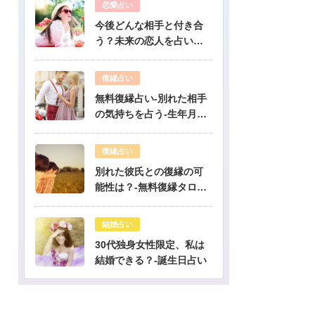
恋愛占い
今後どんな相手と付き合
う？未来の恋人を占いま
す-無料生年月日占い
復縁占い
無料復縁占い-別れた相手
の気持ちを占う-生年月日
占い
復縁占い
別れた彼氏との復縁の可
能性は？-無料復縁タロッ
ト占い
結婚占い
30代独身女性限定、私は
結婚できる？-誕生日占い