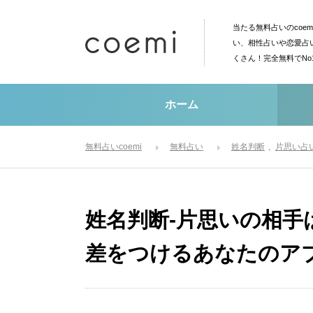
当たる無料占いのcoe
い、相性占いや恋愛占
くさん！完全無料でN
ホーム
無料占いcoemi
無料占い
姓名判断
片思い占
姓名判断-片思いの相
差をつけるあなたのア