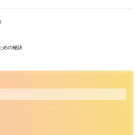
！
ための秘訣