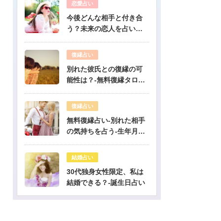
恋愛占い
今後どんな相手と付き合
う？未来の恋人を占いま
す-無料生年月日占い
復縁占い
別れた彼氏との復縁の可
能性は？-無料復縁タロッ
ト占い
復縁占い
無料復縁占い-別れた相手
の気持ちを占う-生年月日
占い
結婚占い
30代独身女性限定、私は
結婚できる？-誕生日占い