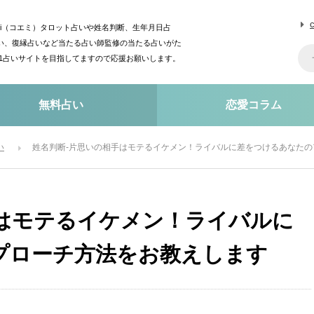
mi（コエミ）タロット占いや姓名判断、生年月日占
い、復縁占いなど当たる占い師監修の当たる占いがた
o1占いサイトを目指してますので応援お願いします。
無料占い
恋愛コラム
い
姓名判断-片思いの相手はモテるイケメン！ライバルに差をつけるあなた
手はモテるイケメン！ライバルに
プローチ方法をお教えします