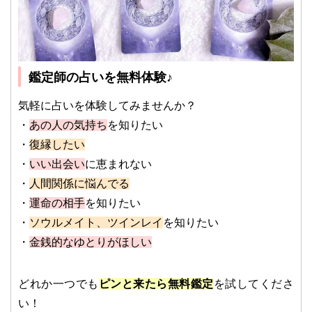
鑑定師の占いを無料体験♪
気軽に占いを体験してみませんか？
・
あの人の気持ち
を知りたい
・
復縁したい
・
いい出会い
に恵まれない
・
人間関係に悩んでる
・
運命の相手
を知りたい
・
ソウルメイト、ツインレイ
を知りたい
・
金銭的なゆとりがほしい
どれか一つでも
ピンと来たら無料鑑定
を試してくださ
い！