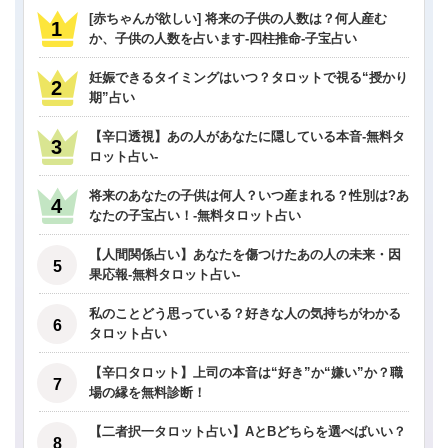
[赤ちゃんが欲しい] 将来の子供の人数は？何人産む
か、子供の人数を占います-四柱推命-子宝占い
妊娠できるタイミングはいつ？タロットで視る“授かり
期”占い
【辛口透視】あの人があなたに隠している本音-無料タ
ロット占い-
将来のあなたの子供は何人？いつ産まれる？性別は?あ
なたの子宝占い！-無料タロット占い
【人間関係占い】あなたを傷つけたあの人の未来・因
果応報-無料タロット占い-
私のことどう思っている？好きな人の気持ちがわかる
タロット占い
【辛口タロット】上司の本音は“好き”か“嫌い”か？職
場の縁を無料診断！
【二者択一タロット占い】AとBどちらを選べばいい？