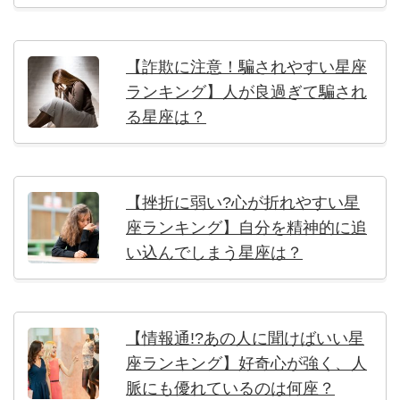
【詐欺に注意！騙されやすい星座
ランキング】人が良過ぎて騙され
る星座は？
【挫折に弱い?心が折れやすい星
座ランキング】自分を精神的に追
い込んでしまう星座は？
【情報通!?あの人に聞けばいい星
座ランキング】好奇心が強く、人
脈にも優れているのは何座？