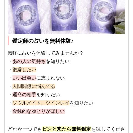
鑑定師の占いを無料体験♪
気軽に占いを体験してみませんか？
・
あの人の気持ち
を知りたい
・
復縁したい
・
いい出会い
に恵まれない
・
人間関係に悩んでる
・
運命の相手
を知りたい
・
ソウルメイト、ツインレイ
を知りたい
・
金銭的なゆとりがほしい
どれか一つでも
ピンと来たら無料鑑定
を試してくださ