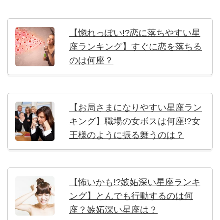
【惚れっぽい!?恋に落ちやすい星
座ランキング】すぐに恋を落ちる
のは何座？
【お局さまになりやすい星座ラン
キング】職場の女ボスは何座!?女
王様のように振る舞うのは？
【怖いかも!?嫉妬深い星座ランキ
ング】とんでも行動するのは何
座？嫉妬深い星座は？