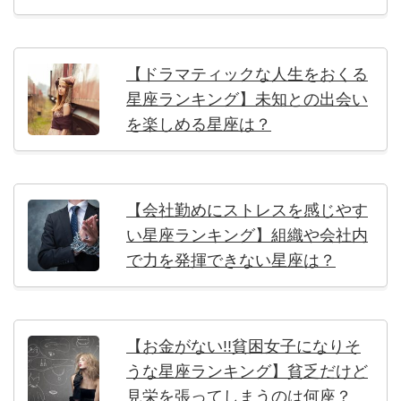
【ドラマティックな人生をおくる
星座ランキング】未知との出会い
を楽しめる星座は？
【会社勤めにストレスを感じやす
い星座ランキング】組織や会社内
で力を発揮できない星座は？
【お金がない!!貧困女子になりそ
うな星座ランキング】貧乏だけど
見栄を張ってしまうのは何座？