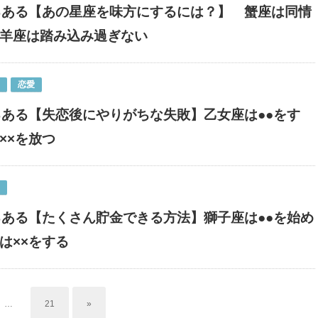
るある【あの星座を味方にするには？】 蟹座は同情
羊座は踏み込み過ぎない
恋愛
るある【失恋後にやりがちな失敗】乙女座は●●をす
××を放つ
るある【たくさん貯金できる方法】獅子座は●●を始め
は××をする
…
21
»