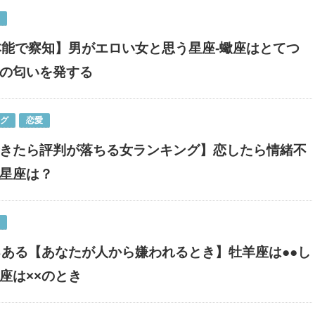
本能で察知】男がエロい女と思う星座-蠍座はとてつ
の匂いを発する
ング
恋愛
きたら評判が落ちる女ランキング】恋したら情緒不
星座は？
るある【あなたが人から嫌われるとき】牡羊座は●●し
座は××のとき