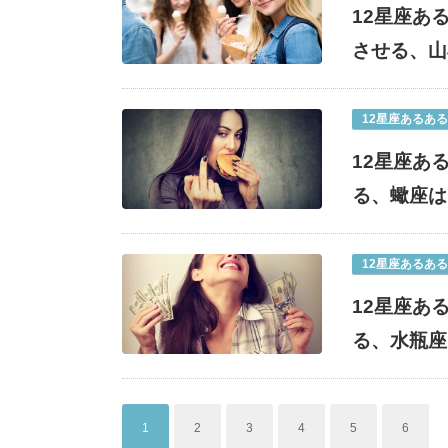
12星座あ
させる、山
12星座あるある
12星座あ
る、蠍座は
12星座あるある
12星座あ
る、水瓶座
1
2
3
4
5
6