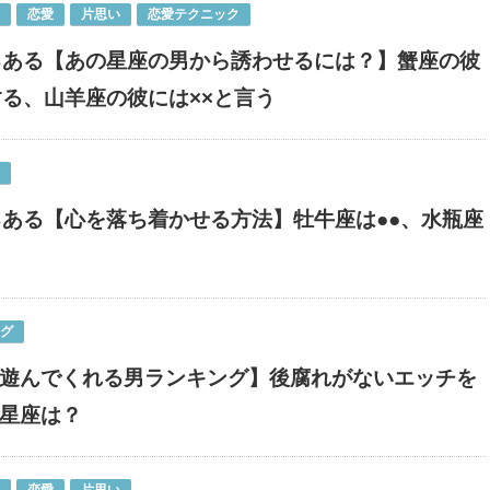
恋愛
片思い
恋愛テクニック
るある【あの星座の男から誘わせるには？】蟹座の彼
する、山羊座の彼には××と言う
るある【心を落ち着かせる方法】牡牛座は●●、水瓶座
く
ング
遊んでくれる男ランキング】後腐れがないエッチを
星座は？