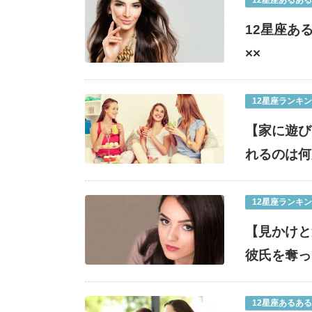
12星座あるある
12星座あ
××
12星座ランキ
【家に遊び
れるのは何
12星座ランキ
【見かけと
彼氏を奪っ
12星座あるある