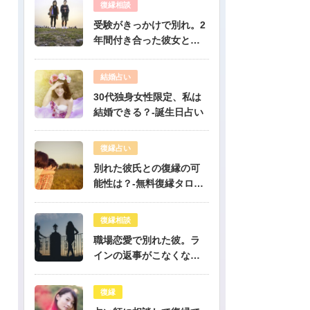
復縁相談
受験がきっかけで別れ。2
年間付き合った彼女と復
縁出来ますか？-公開鑑定-
無料占い
結婚占い
30代独身女性限定、私は
結婚できる？-誕生日占い
復縁占い
別れた彼氏との復縁の可
能性は？-無料復縁タロッ
ト占い
復縁相談
職場恋愛で別れた彼。ラ
インの返事がこなくなっ
たけど復縁できますか？-
公開鑑定-無料占い
復縁