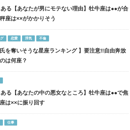
るある【あなたが男にモテない理由】牡牛座は●●が合
秤座は××がかかりそう
ング
恋愛
浮気
不倫
氏を奪いそうな星座ランキング 】要注意!!自由奔放
のは何座？
るある【あなたの中の悪女なところ】牡牛座は●●で焦
座は××に振り回す
仕事