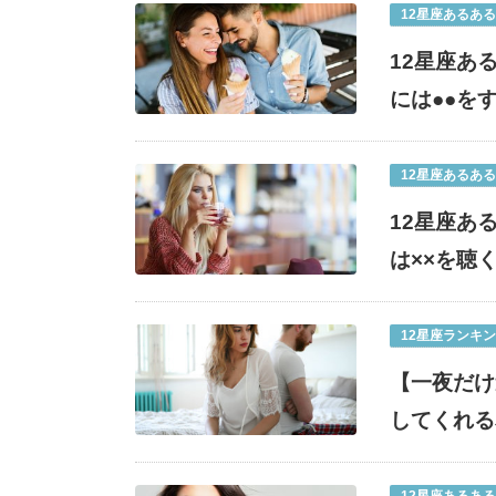
12星座あるある
12星座あ
には●●を
12星座あるある
12星座あ
は××を聴
12星座ランキ
【一夜だけ
してくれる