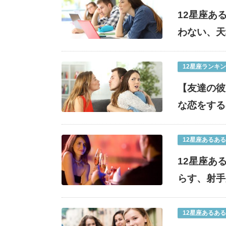
12星座あ
わない、天
12星座ランキ
【友達の彼
な恋をする
12星座あるある
12星座あ
らす、射手
12星座あるある