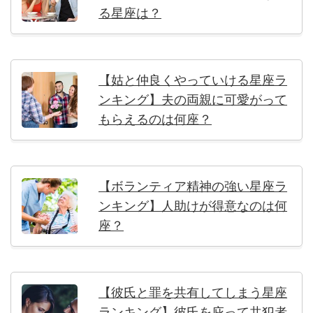
る星座は？
【姑と仲良くやっていける星座ラ
ンキング】夫の両親に可愛がって
もらえるのは何座？
【ボランティア精神の強い星座ラ
ンキング】人助けが得意なのは何
座？
【彼氏と罪を共有してしまう星座
ランキング】彼氏を庇って共犯者