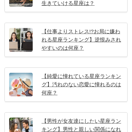
生きていける星座は？
【仕事よりストレス!?お局に嫌わ
れる星座ランキング】逆恨みされ
やすいのは何座？
【純愛に憧れている星座ランキン
グ】汚れのない恋愛に憧れるのは
何座？
【男性が女友達にしたい星座ラン
キング】男性と親しい関係になれ