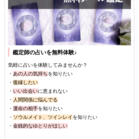
鑑定師の占いを無料体験♪
気軽に占いを体験してみませんか？
・
あの人の気持ち
を知りたい
・
復縁したい
・
いい出会い
に恵まれない
・
人間関係に悩んでる
・
運命の相手
を知りたい
・
ソウルメイト、ツインレイ
を知りたい
・
金銭的なゆとりがほしい