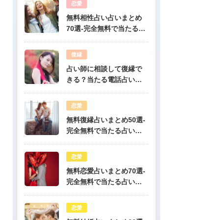
恋愛
無料相性占い占いまとめ
70選-完全無料で当たる占
いだけを公開！
復縁
占い師に相談して復縁で
きる？当たる電話占い先
生は誰？
恋愛
無料復縁占いまとめ50選-
完全無料で当たる占いだ
けを公開！
恋愛
無料恋愛占いまとめ70選-
完全無料で当たる占いだ
けを公開！
恋愛