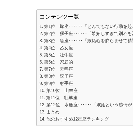
コンテンツ一覧
第1位 蠍座･･････「とんでもない行動を
第2位 獅子座･･････「嫉妬しすぎて別れ
第3位 魚座･･････「嫉妬心を膨らませて
第4位 乙女座
第5位 牡牛座
第6位 家庭的
第7位 天秤座
第8位 双子座
第9位 射手座
第10位 山羊座
第11位 牡羊座
第12位 水瓶座･･････「嫉妬という感情
まとめ
他のおすすめ12星座ランキング