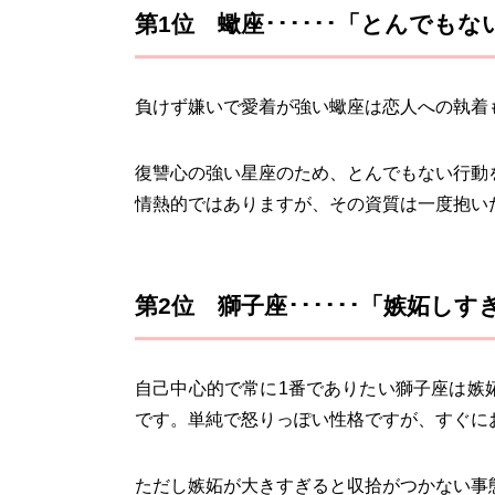
第1位 蠍座･･････「とんで
負けず嫌いで愛着が強い蠍座は恋人への執着
復讐心の強い星座のため、とんでもない行動
情熱的ではありますが、その資質は一度抱い
第2位 獅子座･･････「嫉妬し
自己中心的で常に1番でありたい獅子座は嫉
です。単純で怒りっぽい性格ですが、すぐに
ただし嫉妬が大きすぎると収拾がつかない事