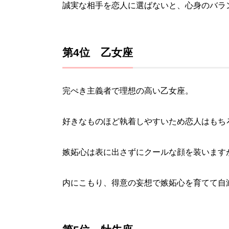
誠実な相手を恋人に選ばないと、心身のバラ
第4位 乙女座
完ぺき主義者で理想の高い乙女座。
好きなものほど執着しやすいため恋人はもち
嫉妬心は表に出さずにクールな顔を装います
内にこもり、得意の妄想で嫉妬心を育てて自