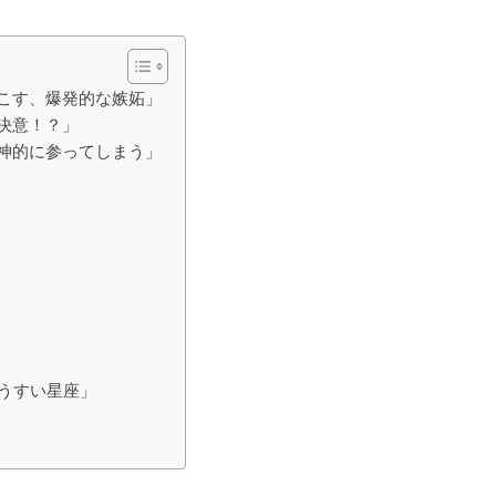
起こす、爆発的な嫉妬」
を決意！？」
精神的に参ってしまう」
がうすい星座」