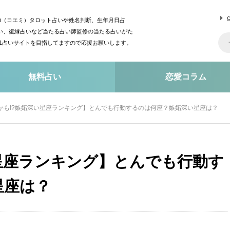
mi（コエミ）タロット占いや姓名判断、生年月日占
い、復縁占いなど当たる占い師監修の当たる占いがた
o1占いサイトを目指してますので応援お願いします。
無料占い
恋愛コラム
かも!?嫉妬深い星座ランキング】とんでも行動するのは何座？嫉妬深い星座は？
星座ランキング】とんでも行動す
星座は？