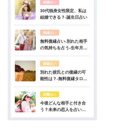
結婚占い
30代独身女性限定、私は
結婚できる？-誕生日占い
復縁占い
無料復縁占い-別れた相手
の気持ちを占う-生年月日
占い
復縁占い
別れた彼氏との復縁の可
能性は？-無料復縁タロッ
ト占い
恋愛占い
今後どんな相手と付き合
う？未来の恋人を占いま
す-無料生年月日占い