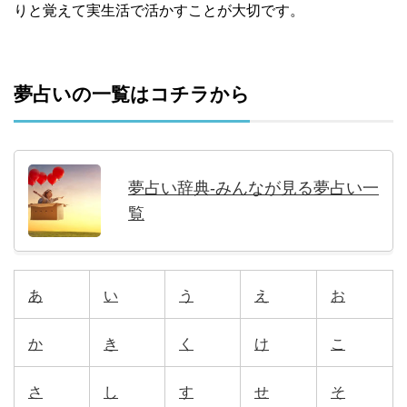
りと覚えて実生活で活かすことが大切です。
夢占いの一覧はコチラから
夢占い辞典-みんなが見る夢占い一
覧
あ
い
う
え
お
か
き
く
け
こ
さ
し
す
せ
そ