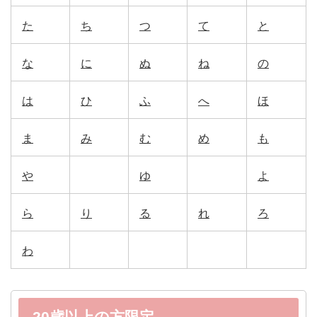
た
ち
つ
て
と
な
に
ぬ
ね
の
は
ひ
ふ
へ
ほ
ま
み
む
め
も
や
ゆ
よ
ら
り
る
れ
ろ
わ
20歳以上の方限定