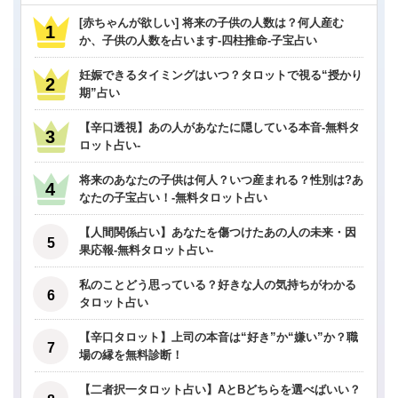
[赤ちゃんが欲しい] 将来の子供の人数は？何人産む
か、子供の人数を占います-四柱推命-子宝占い
妊娠できるタイミングはいつ？タロットで視る“授かり
期”占い
【辛口透視】あの人があなたに隠している本音-無料タ
ロット占い-
将来のあなたの子供は何人？いつ産まれる？性別は?あ
なたの子宝占い！-無料タロット占い
【人間関係占い】あなたを傷つけたあの人の未来・因
果応報-無料タロット占い-
私のことどう思っている？好きな人の気持ちがわかる
タロット占い
【辛口タロット】上司の本音は“好き”か“嫌い”か？職
場の縁を無料診断！
【二者択一タロット占い】AとBどちらを選べばいい？