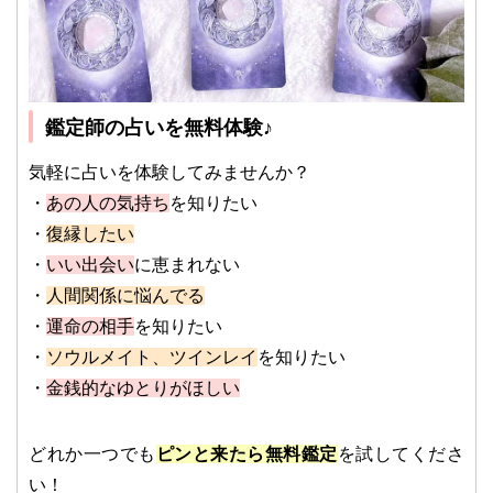
鑑定師の占いを無料体験♪
気軽に占いを体験してみませんか？
・
あの人の気持ち
を知りたい
・
復縁したい
・
いい出会い
に恵まれない
・
人間関係に悩んでる
・
運命の相手
を知りたい
・
ソウルメイト、ツインレイ
を知りたい
・
金銭的なゆとりがほしい
どれか一つでも
ピンと来たら無料鑑定
を試してくださ
い！