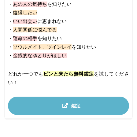
・
あの人の気持ち
を知りたい
・
復縁したい
・
いい出会い
に恵まれない
・
人間関係に悩んでる
・
運命の相手
を知りたい
・
ソウルメイト、ツインレイ
を知りたい
・
金銭的なゆとりがほしい
どれか一つでも
ピンと来たら無料鑑定
を試してくださ
い！
鑑定