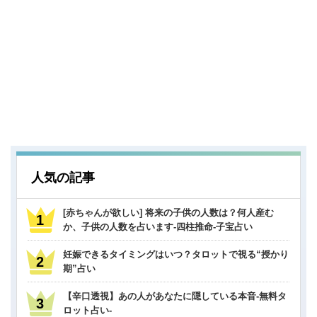
人気の記事
[赤ちゃんが欲しい] 将来の子供の人数は？何人産む
か、子供の人数を占います-四柱推命-子宝占い
妊娠できるタイミングはいつ？タロットで視る“授かり
期”占い
【辛口透視】あの人があなたに隠している本音-無料タ
ロット占い-