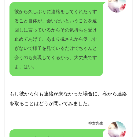
彼から久しぶりに連絡をしてくれたりす
ること自体が、会いたいということを遠
回しに言っているからその気持ちを受け
止めてあげて、あまり楓さんから促しす
ぎないで様子を見ているだけでちゃんと
会うのも実現してくるから、大丈夫です
よ、はい。
もし彼から何も連絡が来なかった場合に、私から連絡
を取ることはどうか聞いてみました。
神女先生