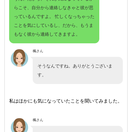
らこそ、自分から連絡しなきゃと彼が思
っているんですよ。 忙しくなっちゃった
ことを気にしているし、だから、もうま
もなく彼から連絡してきますよ。
楓さん
そうなんですね。ありがとうございま
す。
私はほかにも気になっていたことを聞いてみました。
楓さん