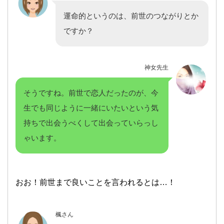
運命的というのは、前世のつながりとか
ですか？
神女先生
そうですね。前世で恋人だったのが、今
生でも同じように一緒にいたいという気
持ちで出会うべくして出会っていらっし
ゃいます。
おお！前世まで良いことを言われるとは…！
楓さん