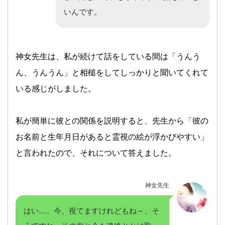
いんです。
神女先生は、私が続けて話をしている間は「うんう
ん、うんうん」と相槌をしてしっかりと聞いてくれて
いる感じがしました。
私が簡単に彼との関係を説明すると、先生から「彼の
お名前と生年月日があると霊視の絵が浮かびやすい」
と言われたので、それについて答えました。
神女先生
はい…。今、視てますけれどもね～、そ