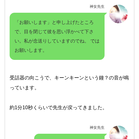
神女先生
「お願いします」と申し上げたところ
で、目を閉じて彼を思い浮かべて下さ
い。私が念送りしていますのでね。 では
お願いします。
受話器の向こうで、キーンキーンという鐘？の音が鳴
っています。
約1分10秒くらいで先生が戻ってきました。
神女先生