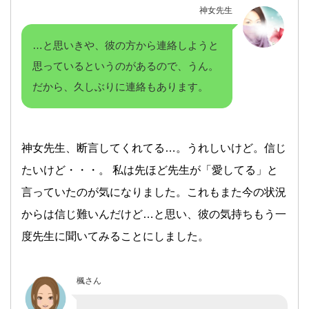
神女先生
…と思いきや、彼の方から連絡しようと
思っているというのがあるので、うん。
だから、久しぶりに連絡もあります。
神女先生、断言してくれてる…。うれしいけど。信じ
たいけど・・・。 私は先ほど先生が「愛してる」と
言っていたのが気になりました。これもまた今の状況
からは信じ難いんだけど…と思い、彼の気持ちもう一
度先生に聞いてみることにしました。
楓さん