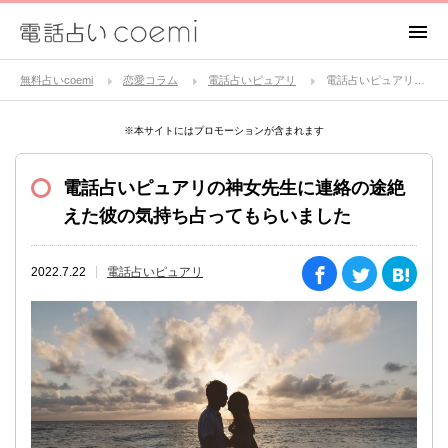
無料占いcoemi
恋愛コラム
電話占いピュアリ
電話占いピュアリの神女先生に連絡の途絶えた彼の気持ち占ってもらいました
※本サイトにはプロモーションが含まれます
電話占いピュアリの神女先生に連絡の途絶
えた彼の気持ち占ってもらいました
2022.7.22
電話占いピュアリ