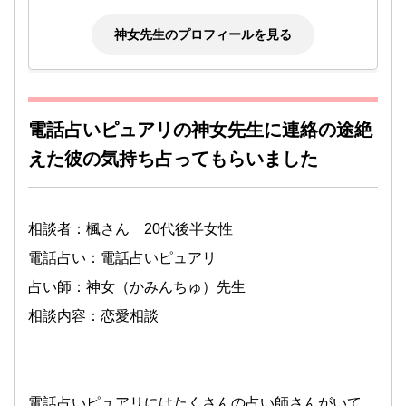
神女先生のプロフィールを見る
電話占いピュアリの神女先生に連絡の途絶
えた彼の気持ち占ってもらいました
相談者：楓さん 20代後半女性
電話占い：電話占いピュアリ
占い師：神女（かみんちゅ）先生
相談内容：恋愛相談
電話占いピュアリにはたくさんの占い師さんがいて、