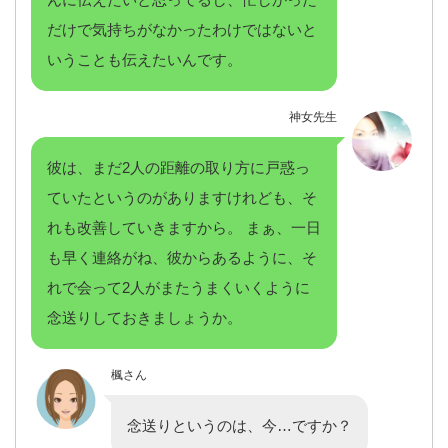
だけで気持ちがなかったわけではないと
いうことも伝えたいんです。
神女先生
彼は、まだ2人の距離の取り方に戸惑っ
ていたというのがありますけれども、そ
れも改善していきますから。 まぁ、一日
も早く連絡がね、彼からあるように、そ
れで会って2人がまたうまくいくように
念送りしておきましょうか。
楓さん
念送りというのは、今…ですか？