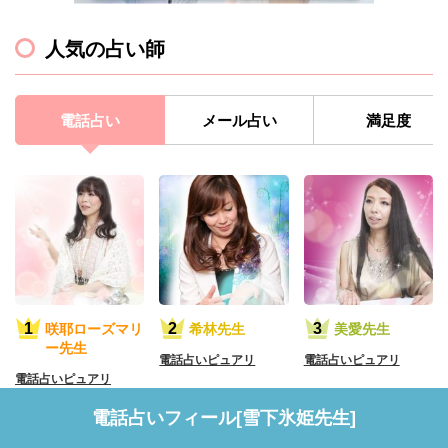
人気の占い師
電話占い
メール占い
満足度
咲耶ローズマリ
希林先生
美愛先生
ー先生
電話占いピュアリ
電話占いピュアリ
電話占いピュアリ
電話占いフィール[雪下氷姫先生]