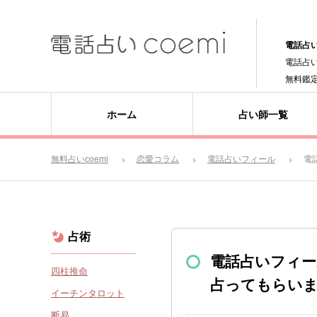
電話占い
電話占
無料鑑
ホーム
占い師一覧
無料占いcoemi
恋愛コラム
電話占いフィール
電
占術
電話占いフィー
四柱推命
占ってもらい
イーチンタロット
断易