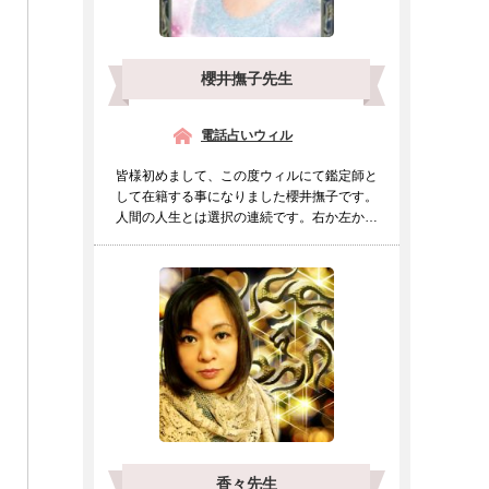
櫻井撫子先生
電話占いウィル
皆様初めまして、この度ウィルにて鑑定師と
して在籍する事になりました櫻井撫子です。
人間の人生とは選択の連続です。右か左か進
むべき道をもしも迷わ...
香々先生