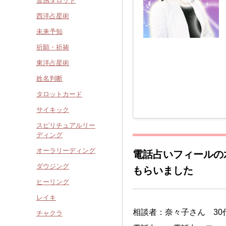
霊感タロット
西洋占星術
未来予知
祈願・祈祷
東洋占星術
姓名判断
タロットカード
サイキック
スピリチュアルリー
ディング
オーラリーディング
電話占いフィールの
ダウジング
もらいました
ヒーリング
レイキ
相談者：奈々子さん 30
チャクラ