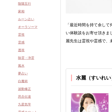
陰陽五行
家相
ルーン占い
「最近時間を持て余して
オーラソーマ
い体験談をお寄せ頂きま
霊視
麗先生は霊視や霊感で、
霊感
透視
除霊・浄霊
風水
夢占い
水麗（すいれい
白魔術
波動修正
思念伝達
九星気学