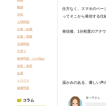
離婚
仕方なく、スマホのペー
浮気
ってそこから発信する仕
人間関係
仕事・転職
発信後、1分程度のアナ
起業・開業
夫婦関係
子育て
精神問題・心の悩み
前世・来世
金運
トラウマ
温かみのある、優しい声
健康問題
奈々子さん
コラム