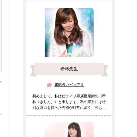
希林先生
電話占いピュアリ
初めまして、私はピュアリ専属鑑定師の《希
林（きりん）》と申します。私の家系には特
別な能力を持った先祖が非常に多く、私も幼
い頃より他の人とは違...