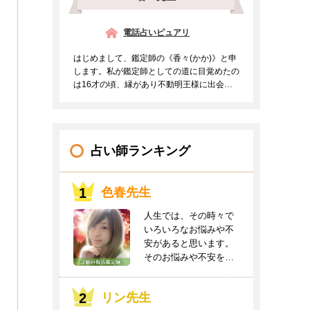
電話占いピュアリ
はじめまして、鑑定師の《香々(かか)》と申
します。私が鑑定師としての道に目覚めたの
は16才の頃、縁があり不動明王様に出会う
事ができご支持を頂...
占い師ランキング
色春先生
人生では、その時々で
いろいろなお悩みや不
安があると思います。
そのお悩みや不安をお
聞かせください。良
き...
リン先生