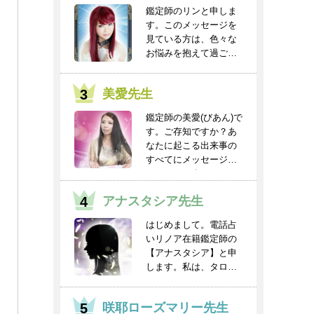
鑑定師のリンと申しま
す。このメッセージを
見ている方は、色々な
お悩みを抱えて過ごし
ていると思います。
人...
美愛先生
鑑定師の美愛(びあん)で
す。ご存知ですか？あ
なたに起こる出来事の
すべてにメッセージと
チャンスが含まれ...
アナスタシア先生
はじめまして。電話占
いリノア在籍鑑定師の
【アナスタシア】と申
します。私は、タロッ
トを得意としてお
り、...
咲耶ローズマリー先生