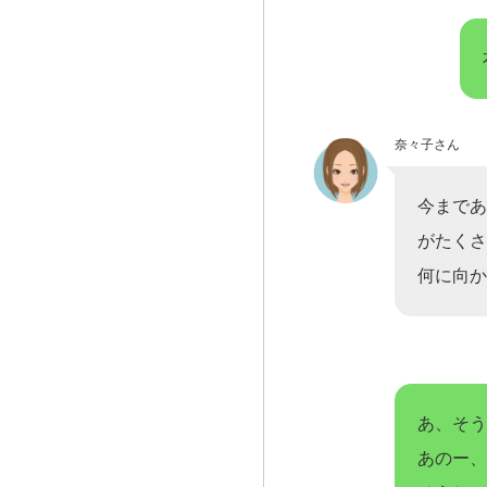
奈々子さん
今まであ
がたくさ
何に向か
あ、そう
あのー、