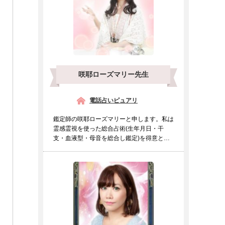
咲耶ローズマリー先生
電話占いピュアリ
鑑定師の咲耶ローズマリーと申します。私は
霊感霊視を使った総合占術(生年月日・干
支・血液型・母音を総合し鑑定)を得意とし
ております。霊感霊視の...