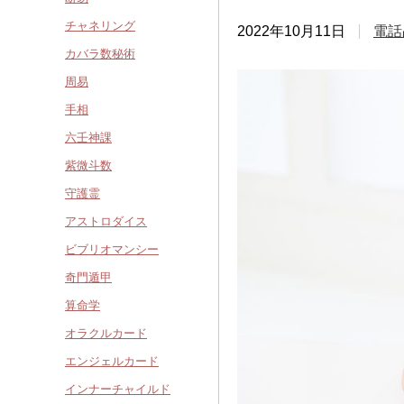
チャネリング
2022年10月11日
電話
カバラ数秘術
周易
手相
六壬神課
紫微斗数
守護霊
アストロダイス
ビブリオマンシー
奇門遁甲
算命学
オラクルカード
エンジェルカード
インナーチャイルド