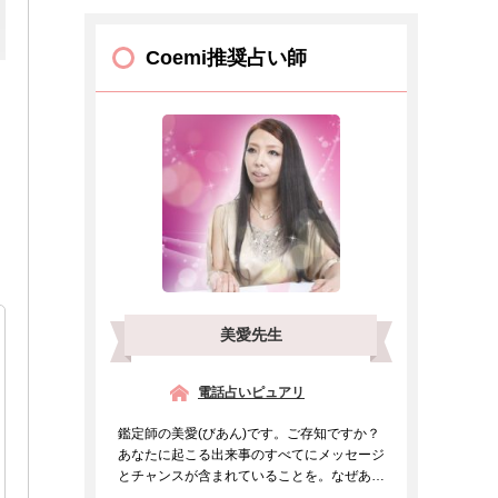
Coemi推奨占い師
美愛先生
電話占いピュアリ
鑑定師の美愛(びあん)です。ご存知ですか？
あなたに起こる出来事のすべてにメッセージ
とチャンスが含まれていることを。なぜあの
人と出会ったのか、...