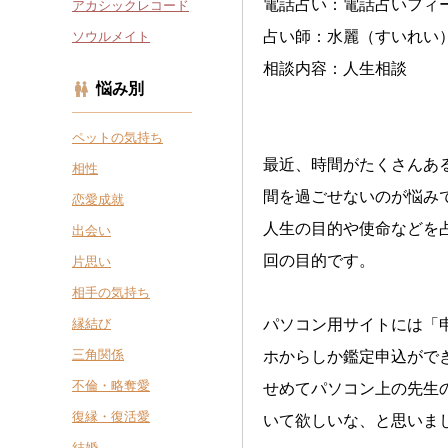
電話占い：電話占いフィ
アカシックレコード
占い師：水麗（すいれい
ソウルメイト
相談内容：人生相談
悩み別
ペットの気持ち
最近、時間がたくさんあ
相性
間を過ごせないのが悩み
恋愛成就
人生の目的や使命などを
出会い
回の目的です。
片思い
相手の気持ち
縁結び
パソコン用サイトには「
三角関係
ホからしか鑑定申込がで
不倫・略奪愛
せめてパソコン上の先生
復縁・復活愛
いて欲しいな、と思いま
結婚