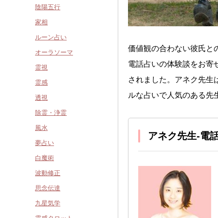
陰陽五行
家相
ルーン占い
価値観の合わない彼氏と
オーラソーマ
電話占いの体験談をお寄
霊視
されました。アネク先生
霊感
ルな占いで人気のある先
透視
除霊・浄霊
風水
アネク先生-電
夢占い
白魔術
波動修正
思念伝達
九星気学