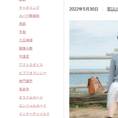
チャネリング
2022年5月30日
電話
カバラ数秘術
周易
手相
六壬神課
紫微斗数
守護霊
アストロダイス
ビブリオマンシー
奇門遁甲
算命学
オラクルカード
エンジェルカード
インナーチャイルド