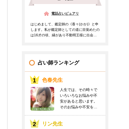
電話占いピュアリ
はじめまして、鑑定師の《香々(かか)》と申
します。私が鑑定師としての道に目覚めたの
は16才の頃、縁があり不動明王様に出会う
事ができご支持を頂...
占い師ランキング
色春先生
人生では、その時々で
いろいろなお悩みや不
安があると思います。
そのお悩みや不安をお
聞かせください。良
き...
リン先生