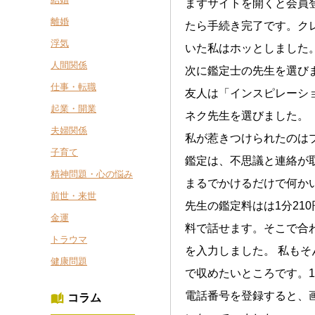
まずサイトを開くと会員
離婚
たら手続き完了です。ク
浮気
いた私はホッとしました
人間関係
次に鑑定士の先生を選び
仕事・転職
友人は「インスピレーシ
起業・開業
ネク先生を選びました。
夫婦関係
私が惹きつけられたのは
子育て
鑑定は、不思議と連絡が
精神問題・心の悩み
まるでかけるだけで何か
前世・来世
先生の鑑定料はは1分21
金運
料で話せます。そこで合
トラウマ
を入力しました。 私もそ
健康問題
で収めたいところです。
電話番号を登録すると、
コラム