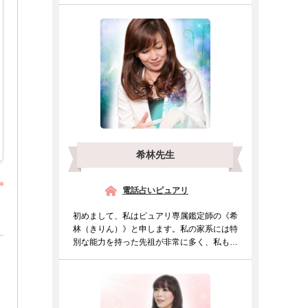
希林先生
電話占いピュアリ
初めまして、私はピュアリ専属鑑定師の《希
林（きりん）》と申します。私の家系には特
別な能力を持った先祖が非常に多く、私も幼
い頃より他の人とは違...