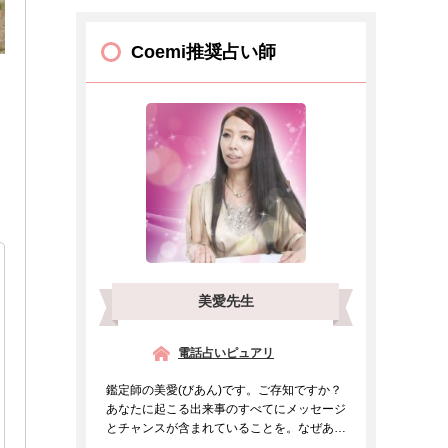
Coemi推奨占い師
美愛先生
電話占いピュアリ
鑑定師の美愛(びあん)です。ご存知ですか？
あなたに起こる出来事のすべてにメッセージ
とチャンスが含まれていることを。なぜあの
人と出会ったのか、...