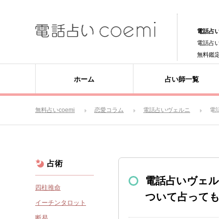
電話占い
電話占
無料鑑
ホーム
占い師一覧
無料占いcoemi
恋愛コラム
電話占いヴェルニ
電
占術
電話占いヴェ
四柱推命
ついて占って
イーチンタロット
断易