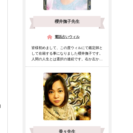
櫻井撫子先生
電話占いウィル
皆様初めまして、この度ウィルにて鑑定師と
して在籍する事になりました櫻井撫子です。
人間の人生とは選択の連続です。右か左か進
むべき道をもしも迷わ...
内
香々先生