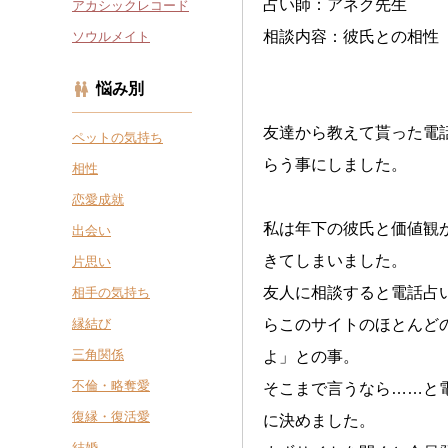
占い師：アネク先生
アカシックレコード
相談内容：彼氏との相性
ソウルメイト
悩み別
友達から教えて貰った電
ペットの気持ち
らう事にしました。
相性
恋愛成就
私は年下の彼氏と価値観
出会い
きてしまいました。
片思い
友人に相談すると電話占
相手の気持ち
縁結び
らこのサイトのほとんど
三角関係
よ」との事。
不倫・略奪愛
そこまで言うなら……と
復縁・復活愛
に決めました。
結婚