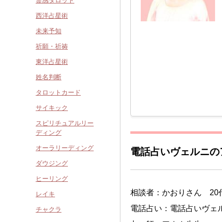
霊感タロット
西洋占星術
未来予知
祈願・祈祷
東洋占星術
姓名判断
タロットカード
サイキック
スピリチュアルリー
ディング
オーラリーディング
電話占いヴェルニの
ダウジング
ヒーリング
相談者：かおりさん 20
レイキ
電話占い：電話占いヴェ
チャクラ