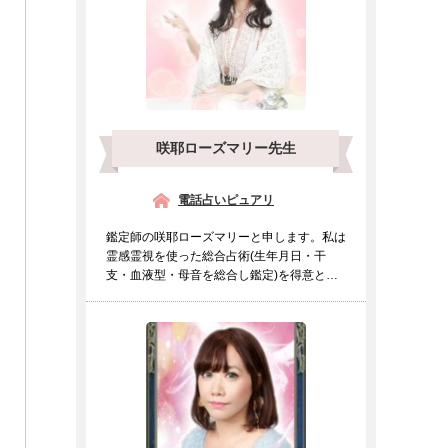
咲耶ローズマリー先生
電話占いピュアリ
鑑定師の咲耶ローズマリーと申します。私は
霊感霊視を使った総合占術(生年月日・干
支・血液型・母音を総合し鑑定)を得意とし
ております。霊感霊視の...