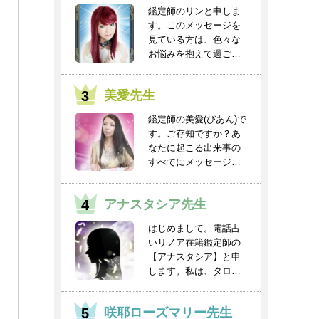
鑑定師のリンと申しま
す。このメッセージを
見ている方は、色々な
お悩みを抱えて過ごし
ていると思います。
人...
美愛先生
鑑定師の美愛(びあん)で
す。ご存知ですか？あ
なたに起こる出来事の
すべてにメッセージと
チャンスが含まれ...
アナスタシア先生
はじめまして。電話占
いリノア在籍鑑定師の
【アナスタシア】と申
します。私は、タロッ
トを得意としてお
り、...
咲耶ローズマリー先生