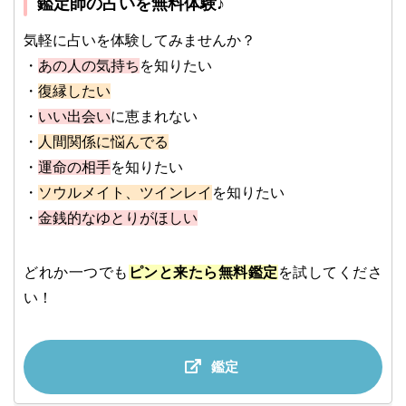
鑑定師の占いを無料体験♪
気軽に占いを体験してみませんか？
・
あの人の気持ち
を知りたい
・
復縁したい
・
いい出会い
に恵まれない
・
人間関係に悩んでる
・
運命の相手
を知りたい
・
ソウルメイト、ツインレイ
を知りたい
・
金銭的なゆとりがほしい
どれか一つでも
ピンと来たら無料鑑定
を試してくださ
い！
鑑定