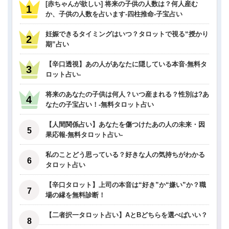
[赤ちゃんが欲しい] 将来の子供の人数は？何人産む
か、子供の人数を占います-四柱推命-子宝占い
妊娠できるタイミングはいつ？タロットで視る“授かり
期”占い
【辛口透視】あの人があなたに隠している本音-無料タ
ロット占い-
将来のあなたの子供は何人？いつ産まれる？性別は?あ
なたの子宝占い！-無料タロット占い
【人間関係占い】あなたを傷つけたあの人の未来・因
果応報-無料タロット占い-
私のことどう思っている？好きな人の気持ちがわかる
タロット占い
【辛口タロット】上司の本音は“好き”か“嫌い”か？職
場の縁を無料診断！
【二者択一タロット占い】AとBどちらを選べばいい？