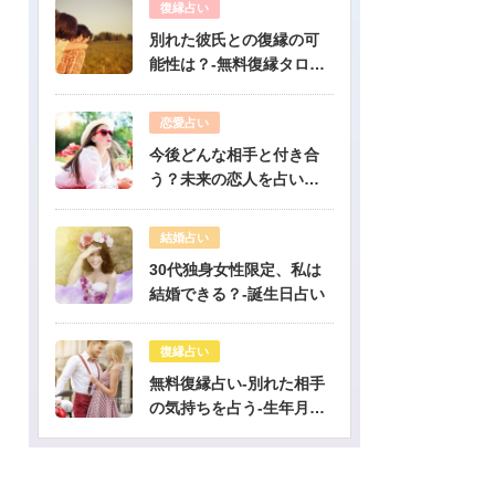
復縁占い
別れた彼氏との復縁の可
能性は？-無料復縁タロッ
ト占い
恋愛占い
今後どんな相手と付き合
う？未来の恋人を占いま
す-無料生年月日占い
結婚占い
30代独身女性限定、私は
結婚できる？-誕生日占い
復縁占い
無料復縁占い-別れた相手
の気持ちを占う-生年月日
占い