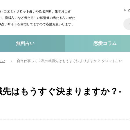
mi（コエミ）タロット占いや姓名判断、生年月日占
い、復縁占いなど当たる占い師監修の当たる占いがた
o1占いサイトを目指してますので応援お願いします。
無料占い
恋愛コラム
占い
合う仕事って？私の就職先はもうすぐ決まりますか？-タロット占い
職先はもうすぐ決まりますか？-