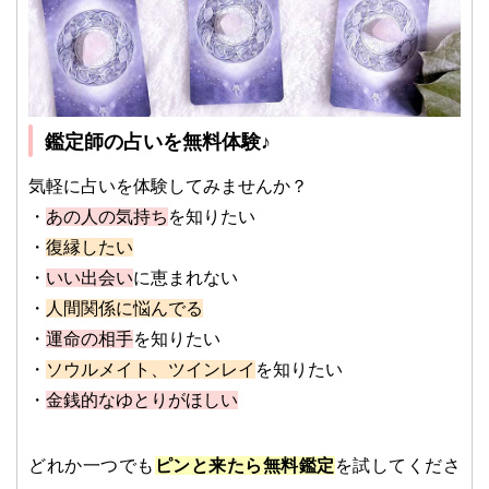
鑑定師の占いを無料体験♪
気軽に占いを体験してみませんか？
・
あの人の気持ち
を知りたい
・
復縁したい
・
いい出会い
に恵まれない
・
人間関係に悩んでる
・
運命の相手
を知りたい
・
ソウルメイト、ツインレイ
を知りたい
・
金銭的なゆとりがほしい
どれか一つでも
ピンと来たら無料鑑定
を試してくださ