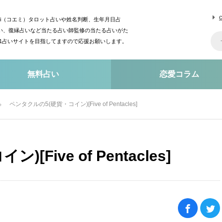
mi（コエミ）タロット占いや姓名判断、生年月日占
い、復縁占いなど当たる占い師監修の当たる占いがた
o1占いサイトを目指してますので応援お願いします。
無料占い
恋愛コラム
ペンタクルの5(硬貨・コイン)[Five of Pentacles]
Five of Pentacles]