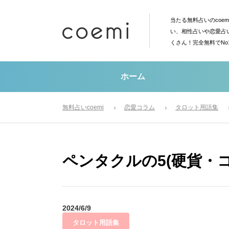
当たる無料占いのcoe
い、相性占いや恋愛占
くさん！完全無料でN
ホーム
無料占いcoemi
恋愛コラム
タロット用語集
ペンタクルの5(硬貨・コイン)[
2024/6/9
タロット用語集