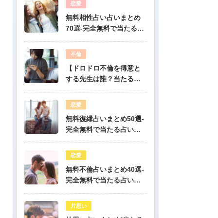
恋愛
無料相性占い占いまとめ
70選-完全無料で当たる占
いだけを公開！
不倫
【ドロドロ不倫を得意と
する先生は誰？当たる電
話占いはどこ？】
恋愛
無料復縁占いまとめ50選-
完全無料で当たる占いだ
けを公開！
恋愛
無料不倫占いまとめ40選-
完全無料で当たる占いだ
けを公開！
片思い