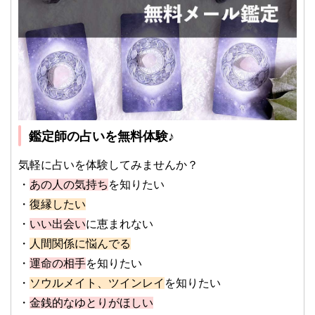
鑑定師の占いを無料体験♪
気軽に占いを体験してみませんか？
・
あの人の気持ち
を知りたい
・
復縁したい
・
いい出会い
に恵まれない
・
人間関係に悩んでる
・
運命の相手
を知りたい
・
ソウルメイト、ツインレイ
を知りたい
・
金銭的なゆとりがほしい