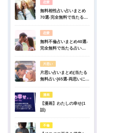
恋愛
無料相性占い占いまとめ
70選-完全無料で当たる占
いだけを公開！
恋愛
無料不倫占いまとめ40選-
完全無料で当たる占いだ
けを公開！
片思い
片思い占いまとめ[当たる
無料占い]65選-両思いにな
りたい人必見！驚くほど
当たる片思い占い
漫画
【漫画】わたしの幸せ(1
話)
不倫