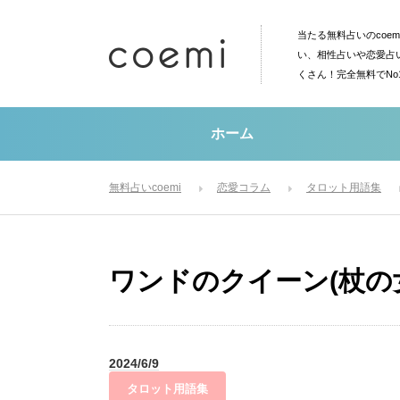
当たる無料占いのcoe
い、相性占いや恋愛占
くさん！完全無料でN
ホーム
無料占いcoemi
恋愛コラム
タロット用語集
ワンドのクイーン(杖の女王)[
2024/6/9
タロット用語集