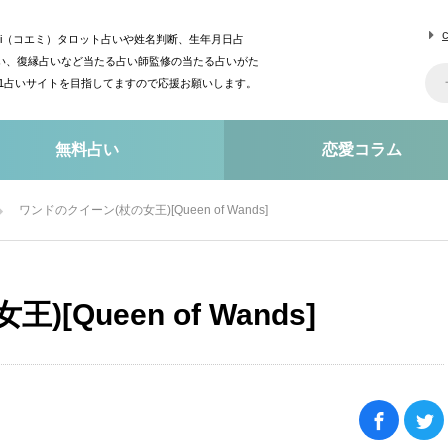
mi（コエミ）タロット占いや姓名判断、生年月日占
い、復縁占いなど当たる占い師監修の当たる占いがた
o1占いサイトを目指してますので応援お願いします。
無料占い
恋愛コラム
ワンドのクイーン(杖の女王)[Queen of Wands]
Queen of Wands]