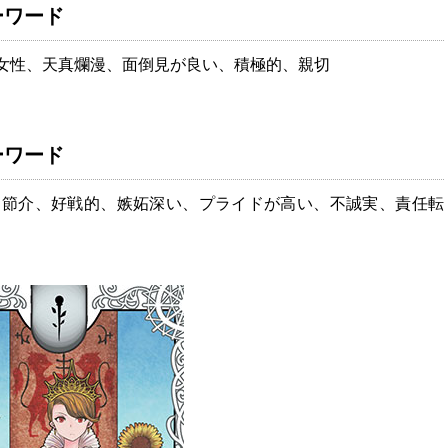
ーワード
女性、天真爛漫、面倒見が良い、積極的、親切
ーワード
お節介、好戦的、嫉妬深い、プライドが高い、不誠実、責任転