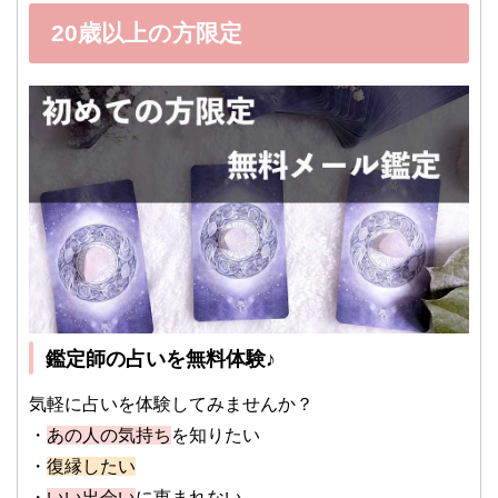
20歳以上の方限定
鑑定師の占いを無料体験♪
気軽に占いを体験してみませんか？
・
あの人の気持ち
を知りたい
・
復縁したい
・
いい出会い
に恵まれない