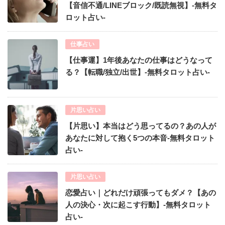
【音信不通/LINEブロック/既読無視】-無料タ
ロット占い-
仕事占い
【仕事運】1年後あなたの仕事はどうなって
る？【転職/独立/出世】-無料タロット占い-
片思い占い
【片思い】本当はどう思ってるの？あの人が
あなたに対して抱く5つの本音-無料タロット
占い-
片思い占い
恋愛占い｜どれだけ頑張ってもダメ？【あの
人の決心・次に起こす行動】-無料タロット
占い-