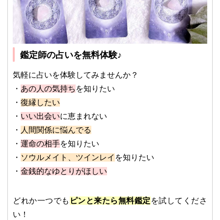
鑑定師の占いを無料体験♪
気軽に占いを体験してみませんか？
・
あの人の気持ち
を知りたい
・
復縁したい
・
いい出会い
に恵まれない
・
人間関係に悩んでる
・
運命の相手
を知りたい
・
ソウルメイト、ツインレイ
を知りたい
・
金銭的なゆとりがほしい
どれか一つでも
ピンと来たら無料鑑定
を試してくださ
い！