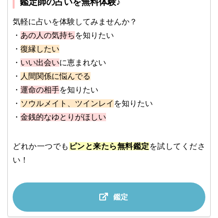
鑑定師の占いを無料体験♪
気軽に占いを体験してみませんか？
・
あの人の気持ち
を知りたい
・
復縁したい
・
いい出会い
に恵まれない
・
人間関係に悩んでる
・
運命の相手
を知りたい
・
ソウルメイト、ツインレイ
を知りたい
・
金銭的なゆとりがほしい
どれか一つでも
ピンと来たら無料鑑定
を試してくださ
い！
鑑定