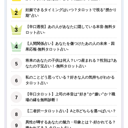
妊娠できるタイミングはいつ？タロットで視る“授かり
期”占い
【辛口透視】あの人があなたに隠している本音-無料タ
ロット占い-
【人間関係占い】あなたを傷つけたあの人の未来・因
果応報-無料タロット占い-
将来のあなたの子供は何人？いつ産まれる？性別は?あ
なたの子宝占い！-無料タロット占い
私のことどう思っている？好きな人の気持ちがわかる
タロット占い
【辛口タロット】上司の本音は“好き”か“嫌い”か？職
場の縁を無料診断！
【二者択一タロット占い】AとBどちらを選べばいい？
異性が噂するあなたの魅力・印象とは？-好かれてる？
嫌われてる？-タロット占い