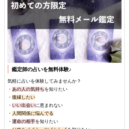
鑑定師の占いを無料体験♪
気軽に占いを体験してみませんか？
・
あの人の気持ち
を知りたい
・
復縁したい
・
いい出会い
に恵まれない
・
人間関係に悩んでる
・
運命の相手
を知りたい