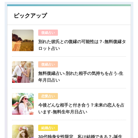
ピックアップ
復縁占い
別れた彼氏との復縁の可能性は？-無料復縁タ
ロット占い
復縁占い
無料復縁占い-別れた相手の気持ちを占う-生
年月日占い
恋愛占い
今後どんな相手と付き合う？未来の恋人を占
います-無料生年月日占い
結婚占い
30代独身女性限定、私は結婚できる？-誕生