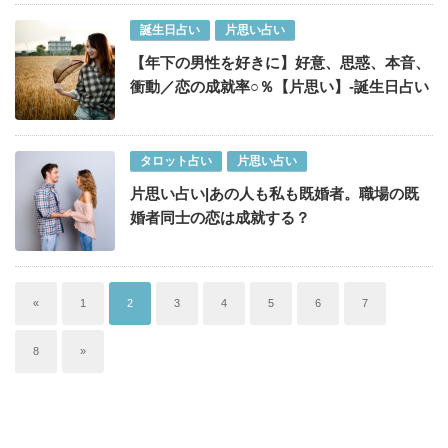
誕生日占い
片思い占い
【年下の男性を好きに】好意、思惑、本音、
衝動／恋の成就率○％【片思い】-誕生日占い
タロット占い
片思い占い
片思い占い|あの人も私も既婚者。職場の既
婚者同士の恋は成就する？
«
1
2
3
4
5
6
7
8
»