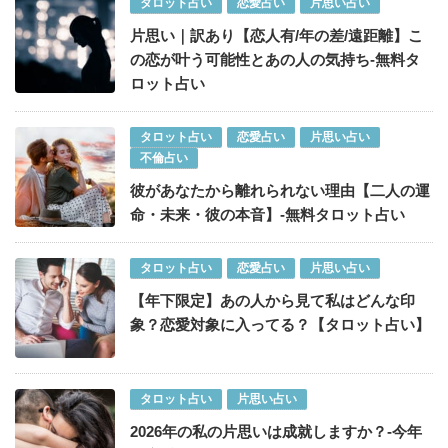
タロット占い
恋愛占い
片思い占い
片思い｜訳あり【恋人有/年の差/遠距離】こ
の恋が叶う可能性とあの人の気持ち-無料タ
ロット占い
タロット占い
恋愛占い
片思い占い
不倫占い
彼があなたから離れられない理由【二人の運
命・未来・彼の本音】-無料タロット占い
タロット占い
恋愛占い
片思い占い
【年下限定】あの人から見て私はどんな印
象？恋愛対象に入ってる？【タロット占い】
タロット占い
片思い占い
2026年の私の片思いは成就しますか？-今年