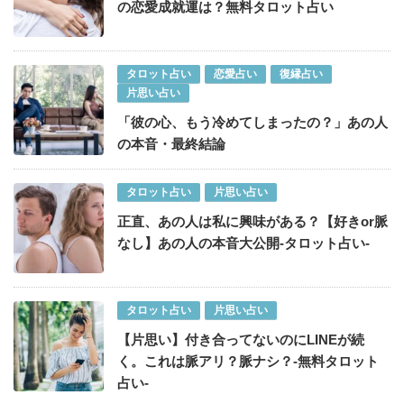
の恋愛成就運は？無料タロット占い
タロット占い
恋愛占い
復縁占い
片思い占い
「彼の心、もう冷めてしまったの？」あの人
の本音・最終結論
タロット占い
片思い占い
正直、あの人は私に興味がある？【好きor脈
なし】あの人の本音大公開-タロット占い-
タロット占い
片思い占い
【片思い】付き合ってないのにLINEが続
く。これは脈アリ？脈ナシ？-無料タロット
占い-