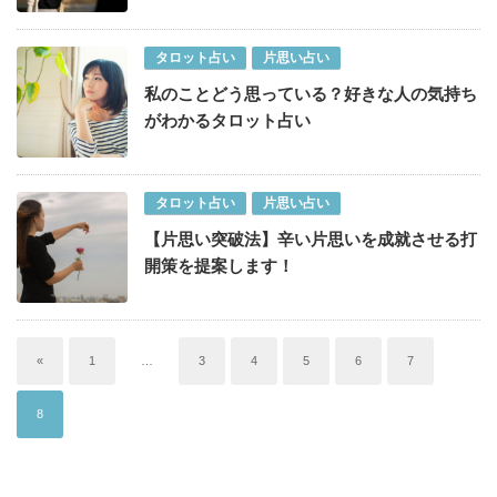
タロット占い
片思い占い
私のことどう思っている？好きな人の気持ち
がわかるタロット占い
タロット占い
片思い占い
【片思い突破法】辛い片思いを成就させる打
開策を提案します！
«
1
…
3
4
5
6
7
8