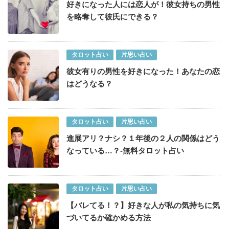
好きになった人には恋人が！彼女持ちの男性
を略奪して彼氏にできる？
タロット占い
片思い占い
彼女有りの男性を好きになった！あなたの恋
はどうなる？
タロット占い
片思い占い
進展アリ？ナシ？１年後の２人の関係はどう
なっている…？-無料タロット占い
タロット占い
片思い占い
【バレてる！？】好きな人が私の気持ちに気
づいてるか確かめる方法