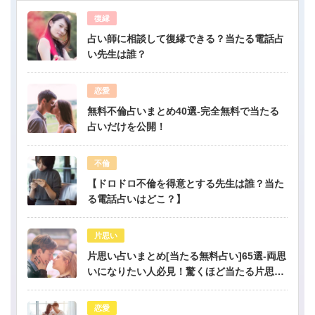
復縁
占い師に相談して復縁できる？当たる電話占
い先生は誰？
恋愛
無料不倫占いまとめ40選-完全無料で当たる
占いだけを公開！
不倫
【ドロドロ不倫を得意とする先生は誰？当た
る電話占いはどこ？】
片思い
片思い占いまとめ[当たる無料占い]65選-両思
いになりたい人必見！驚くほど当たる片思い
占い
恋愛