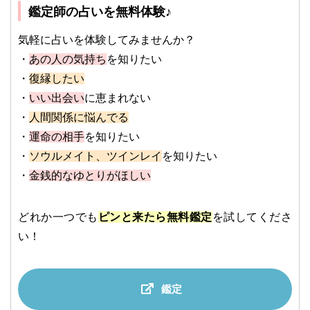
鑑定師の占いを無料体験♪
気軽に占いを体験してみませんか？
・
あの人の気持ち
を知りたい
・
復縁したい
・
いい出会い
に恵まれない
・
人間関係に悩んでる
・
運命の相手
を知りたい
・
ソウルメイト、ツインレイ
を知りたい
・
金銭的なゆとりがほしい
どれか一つでも
ピンと来たら無料鑑定
を試してくださ
い！
鑑定