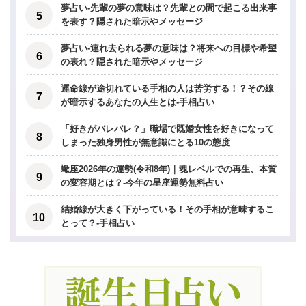
夢占い-先輩の夢の意味は？先輩との間で起こる出来事
を表す？隠された暗示やメッセージ
夢占い-連れ去られる夢の意味は？将来への目標や希望
の表れ？隠された暗示やメッセージ
運命線が途切れている手相の人は苦労する！？その線
が暗示するあなたの人生とは-手相占い
「好きがバレバレ？」職場で既婚女性を好きになって
しまった独身男性が無意識にとる10の態度
蠍座2026年の運勢(令和8年)｜魂レベルでの再生、本質
の変容期とは？-今年の星座運勢無料占い
結婚線が大きく下がっている！その手相が意味するこ
とって？-手相占い