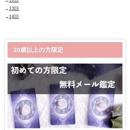
→
12話
→
13話
→
14話
20歳以上の方限定