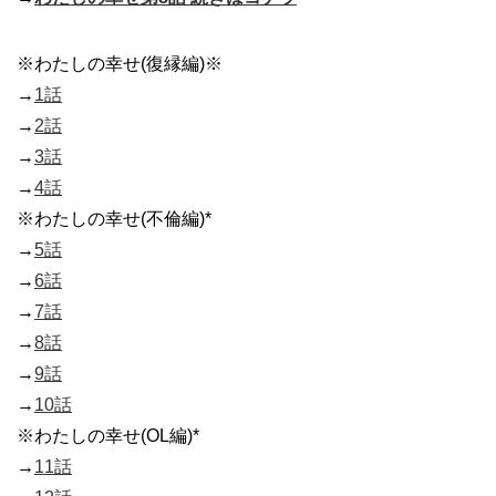
※わたしの幸せ(復縁編)※
→
1話
→
2話
→
3話
→
4話
※わたしの幸せ(不倫編)*
→
5話
→
6話
→
7話
→
8話
→
9話
→
10話
※わたしの幸せ(OL編)*
→
11話