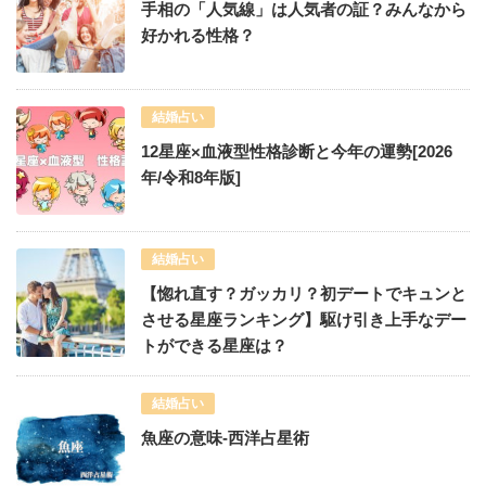
手相の「人気線」は人気者の証？みんなから
好かれる性格？
結婚占い
12星座×血液型性格診断と今年の運勢[2026
年/令和8年版]
結婚占い
【惚れ直す？ガッカリ？初デートでキュンと
させる星座ランキング】駆け引き上手なデー
トができる星座は？
結婚占い
魚座の意味-西洋占星術