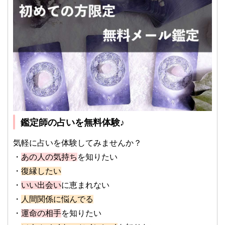
鑑定師の占いを無料体験♪
気軽に占いを体験してみませんか？
・
あの人の気持ち
を知りたい
・
復縁したい
・
いい出会い
に恵まれない
・
人間関係に悩んでる
・
運命の相手
を知りたい