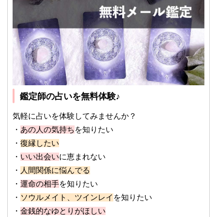
鑑定師の占いを無料体験♪
気軽に占いを体験してみませんか？
・
あの人の気持ち
を知りたい
・
復縁したい
・
いい出会い
に恵まれない
・
人間関係に悩んでる
・
運命の相手
を知りたい
・
ソウルメイト、ツインレイ
を知りたい
・
金銭的なゆとりがほしい