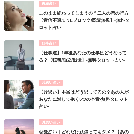
復縁占い
このまま終わってしまうの？二人の恋の行方
【音信不通/LINEブロック/既読無視】-無料タ
ロット占い-
仕事占い
【仕事運】1年後あなたの仕事はどうなって
る？【転職/独立/出世】-無料タロット占い-
片思い占い
【片思い】本当はどう思ってるの？あの人が
あなたに対して抱く5つの本音-無料タロット
占い-
片思い占い
恋愛占い｜どれだけ頑張ってもダメ？【あの