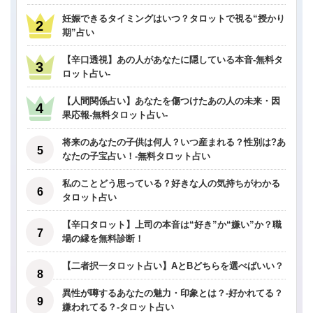
妊娠できるタイミングはいつ？タロットで視る“授かり
期”占い
【辛口透視】あの人があなたに隠している本音-無料タ
ロット占い-
【人間関係占い】あなたを傷つけたあの人の未来・因
果応報-無料タロット占い-
将来のあなたの子供は何人？いつ産まれる？性別は?あ
なたの子宝占い！-無料タロット占い
私のことどう思っている？好きな人の気持ちがわかる
タロット占い
【辛口タロット】上司の本音は“好き”か“嫌い”か？職
場の縁を無料診断！
【二者択一タロット占い】AとBどちらを選べばいい？
異性が噂するあなたの魅力・印象とは？-好かれてる？
嫌われてる？-タロット占い