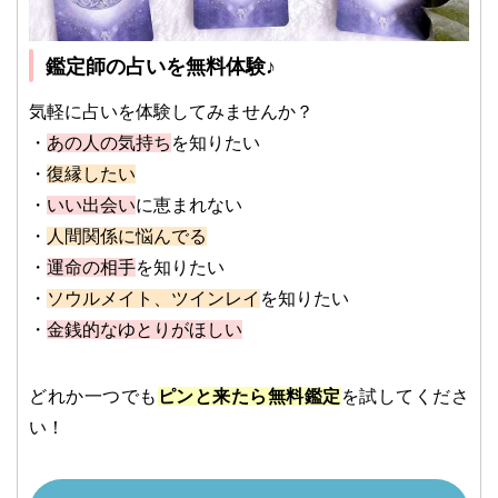
鑑定師の占いを無料体験♪
気軽に占いを体験してみませんか？
・
あの人の気持ち
を知りたい
・
復縁したい
・
いい出会い
に恵まれない
・
人間関係に悩んでる
・
運命の相手
を知りたい
・
ソウルメイト、ツインレイ
を知りたい
・
金銭的なゆとりがほしい
どれか一つでも
ピンと来たら無料鑑定
を試してくださ
い！