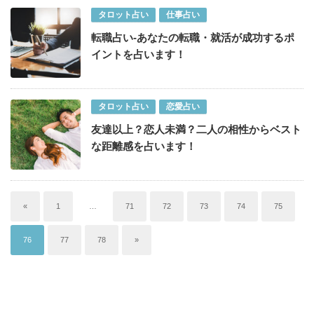
タロット占い
仕事占い
転職占い-あなたの転職・就活が成功するポ
イントを占います！
タロット占い
恋愛占い
友達以上？恋人未満？二人の相性からベスト
な距離感を占います！
«
1
…
71
72
73
74
75
76
77
78
»