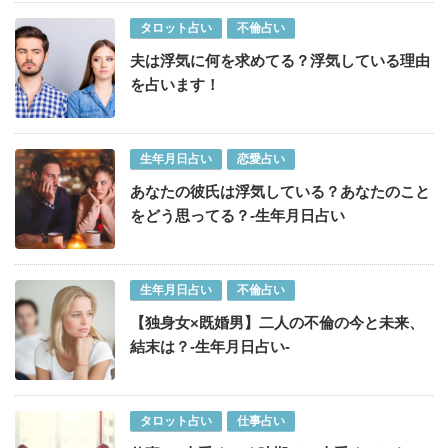
タロット占い
不倫占い
夫は浮気に何を求めてる？浮気している理由
を占います！
生年月日占い
恋愛占い
あなたの彼氏は浮気している？あなたのこと
をどう思ってる？-生年月日占い
生年月日占い
不倫占い
【独身女×既婚男】二人の不倫の今と未来、
結末は？-生年月日占い-
タロット占い
仕事占い