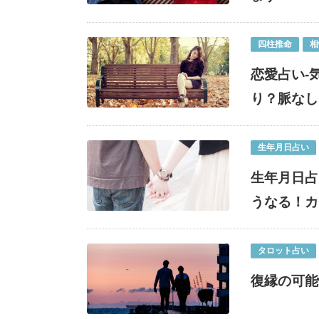
四柱推命
相
恋愛占い-
り？脈なし
生年月日占い
生年月日占
うなる！カ
タロット占い
復縁の可能