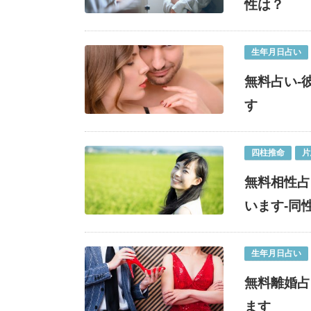
性は？
生年月日占い
無料占い-
す
四柱推命
片
無料相性占
います-同
生年月日占い
無料離婚占
ます