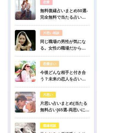
恋愛
無料復縁占いまとめ50選-
完全無料で当たる占いだ
けを公開！
片思い相談
同じ職場の男性が気にな
る。女性の職場だから人
気のある彼だけど、彼は
私のこと好き？-公開鑑定-
恋愛占い
無料占い
今後どんな相手と付き合
う？未来の恋人を占いま
す-無料生年月日占い
片思い
片思い占いまとめ[当たる
無料占い]65選-両思いにな
りたい人必見！驚くほど
当たる片思い占い
復縁相談