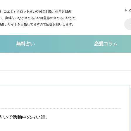
mi（コエミ）タロット占いや姓名判断、生年月日占
い、復縁占いなど当たる占い師監修の当たる占いがた
o1占いサイトを目指してますので応援お願いします。
無料占い
恋愛コラム
占いで活動中の占い師。