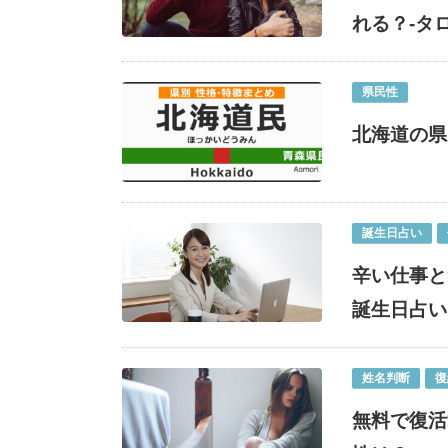
れる？-タ
県民性
北海道の県
誕生日占い
辛い仕事と
誕生日占い
姓名判断
復
無料で復活