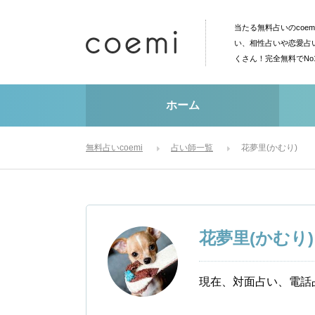
当たる無料占いのcoe
い、相性占いや恋愛占
くさん！完全無料でN
ホーム
無料占いcoemi
占い師一覧
花夢里(かむり)
花夢里(かむり)
現在、対面占い、電話