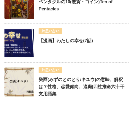
ペンタクルの10(硬貨・コイン)Ten of
Pentacles
片思い占い
【漫画】わたしの幸せ(7話)
片思い占い
癸酉(みずのとのとり/キユウ)の意味、解釈
は？性格、恋愛傾向、適職|四柱推命六十干
支用語集