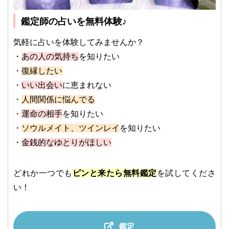
鑑定師の占いを無料体験♪
気軽に占いを体験してみませんか？
・
あの人の気持ち
を知りたい
・
復縁したい
・
いい出会い
に恵まれない
・
人間関係に悩んでる
・
運命の相手
を知りたい
・
ソウルメイト、ツインレイ
を知りたい
・
金銭的なゆとりがほしい
どれか一つでも
ピンと来たら無料鑑定
を試してくださ
い！
鑑定