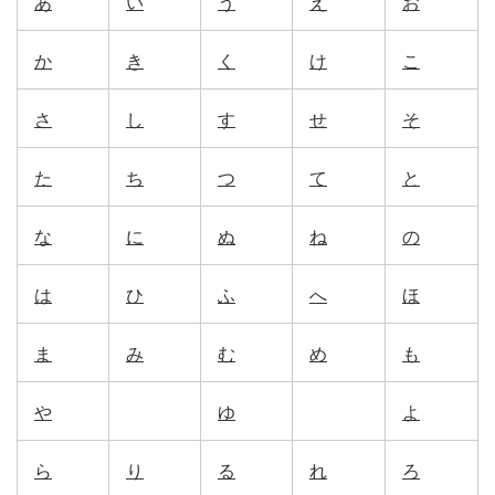
あ
い
う
え
お
か
き
く
け
こ
さ
し
す
せ
そ
た
ち
つ
て
と
な
に
ぬ
ね
の
は
ひ
ふ
へ
ほ
ま
み
む
め
も
や
ゆ
よ
ら
り
る
れ
ろ