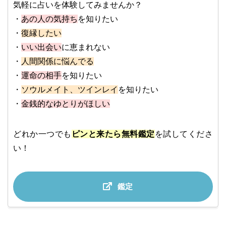
気軽に占いを体験してみませんか？
・
あの人の気持ち
を知りたい
・
復縁したい
・
いい出会い
に恵まれない
・
人間関係に悩んでる
・
運命の相手
を知りたい
・
ソウルメイト、ツインレイ
を知りたい
・
金銭的なゆとりがほしい
どれか一つでも
ピンと来たら無料鑑定
を試してくださ
い！
鑑定