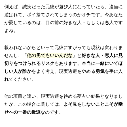
例えば、誠実だった元彼が遊び人になっていたら、適当に
遊ばれて、ポイ捨てされてしまうのがオチです。今あなた
が愛しているのは、目の前の好きな人・もしくは恋人です
よね。
報われないからといって元彼にすがっても現状は変わりま
せんし、「
他の男でもいいんだな
」と
好きな人・恋人に見
切りをつけられるリスク
もあります。
本当に一緒にいてほ
しい人が誰か
をよく考え、現実逃避をやめる
勇気
を手に入
れてください。
他の項目と違い、現実逃避を咎める夢占い結果となりまし
たが、この場合に関しては、
よそ見をしないことこそが幸
せへの一番の近道
なのです。