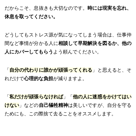
だからこそ、息抜きも大切なのです。
時には現実を忘れ、
休息を取ってください。
どうしてもストレス源が気になってしまう場合は、仕事仲
間など事情が分かる人に
相談して早期解決を図るか、他の
人にカバーしてもらう
よう頼んでください。
「
自分の代わりに誰かが頑張ってくれる
」と思えると、そ
れだけで
心理的な負担
が減りますよ。
「
私だけが頑張らなければ
」「
他の人に迷惑をかけてはい
けない
」などの
自己犠牲精神
は美しいですが、自分を守る
ためにも、この際捨て去ることをオススメします。