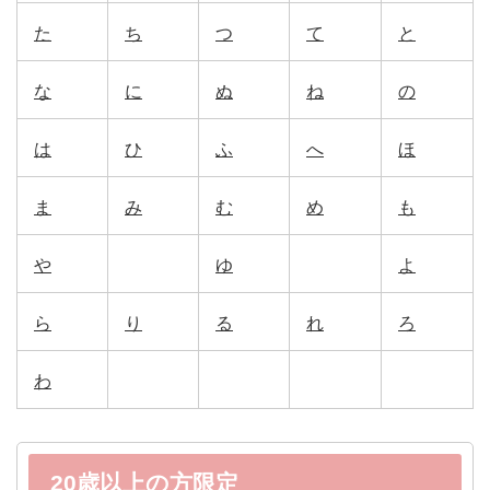
た
ち
つ
て
と
な
に
ぬ
ね
の
は
ひ
ふ
へ
ほ
ま
み
む
め
も
や
ゆ
よ
ら
り
る
れ
ろ
わ
20歳以上の方限定