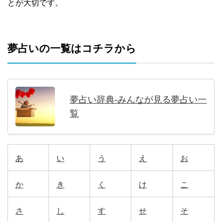
とが大切です。
夢占いの一覧はコチラから
夢占い辞典-みんなが見る夢占い一
覧
あ
い
う
え
お
か
き
く
け
こ
さ
し
す
せ
そ