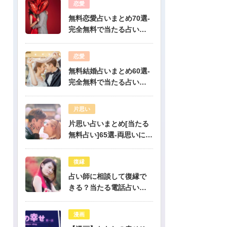
恋愛
無料恋愛占いまとめ70選-
完全無料で当たる占いだ
けを公開！
恋愛
無料結婚占いまとめ60選-
完全無料で当たる占いだ
けを公開！
片思い
片思い占いまとめ[当たる
無料占い]65選-両思いにな
りたい人必見！驚くほど
当たる片思い占い
復縁
占い師に相談して復縁で
きる？当たる電話占い先
生は誰？
漫画