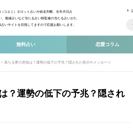
mi（コエミ）タロット占いや姓名判断、生年月日占
い、復縁占いなど当たる占い師監修の当たる占いがた
o1占いサイトを目指してますので応援お願いします。
無料占い
恋愛コラム
い- 落ちる夢の意味は？運勢の低下の予兆？隠された暗示やメッセージ
味は？運勢の低下の予兆？隠され