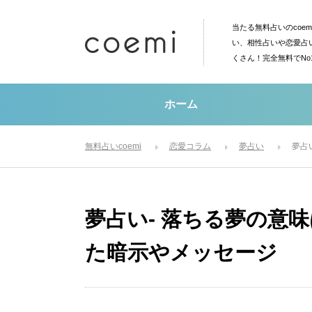
当たる無料占いのcoe
い、相性占いや恋愛占
くさん！完全無料でN
ホーム
無料占いcoemi
恋愛コラム
夢占い
夢占
夢占い- 落ちる夢の意
た暗示やメッセージ